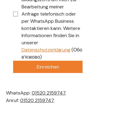
Bearbeitung meiner 
Anfrage telefonisch oder 
per WhatsApp Business 
kontaktieren kann. Weitere 
Informationen finden Sie in 
unserer 
Datenschutzerklärung
(Обо
в’язково)
Einreichen
WhatsApp:
01520 2159747
Anruf:
01520 2159747
Für Schulen:
schulkooperation@skills-
bildungszentrum.de