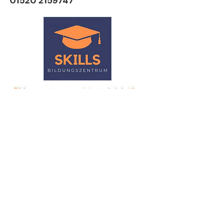
01520 2159747
Bildungszentrum motivierter Lehrkräfte
Mo.–Fr. 08:00–20:00 Uhr · Sa. 08:00–13:00 Uhr
01520 2159747
info@skills-bildungszentrum.de
FÜR FAMILIEN
Nachhilfe & Angebote
SKILLS Future
SKILLS
Für Schule
Über uns
Lehrkraft werden